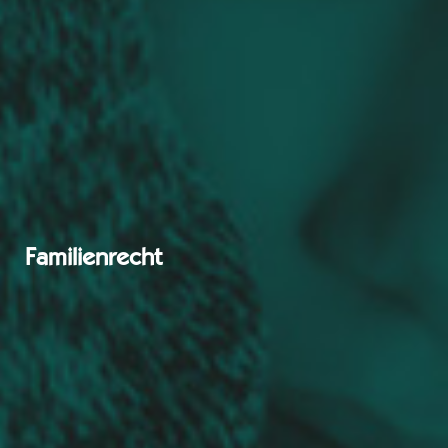
Familienrecht